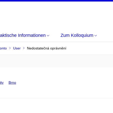
aktische Informationen
Zum Kolloquium
onto
User
Nedostatečná oprávnění
ity
Brno